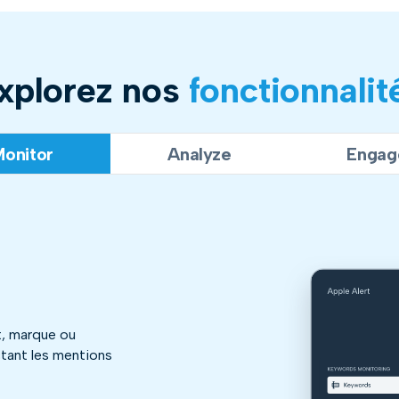
xplorez nos
fonctionnalit
onitor
Analyze
Engag
t, marque ou
ctant les mentions