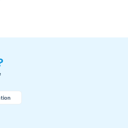
?
é
tion