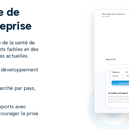
e de
reprise
 de la santé de
ts faibles et des
s actuelles.
re développement
arché par pays,
pports avec
ourager la prise