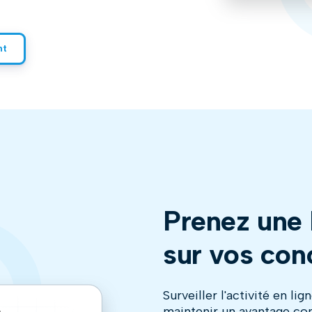
nt
Prenez une 
sur vos con
Surveiller l'activité en li
maintenir un avantage conc