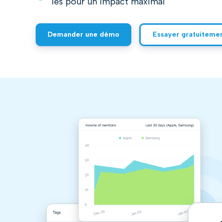
les pour un impact maximal
Demander une démo
Essayer gratuiteme