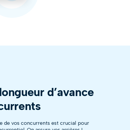
longueur d’avance
currents
gne de vos concurrents est crucial pour
urrentiel. On assure vos arrières !