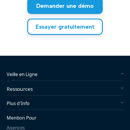
Demander une démo
Essayer gratuitement
Veille en Ligne
Social Media Listening
Ressources
Gestion de marque
Ressources Marketing
Plus d'Info
Gestion des réseaux sociaux
Clients
Tarifs
Veille concurrentielle
Mention Pour
Blog
Qui Sommes-Nous
Veille en ligne
Agences
The Instagram Report