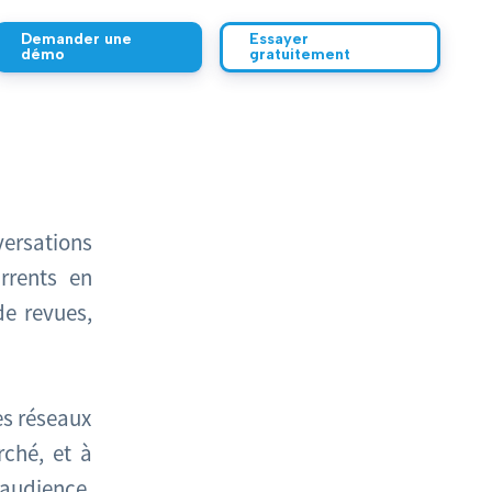
Demander une
Essayer
démo
gratuitement
Sources
Sources
ersations
rrents en
 de revues,
es réseaux
rché, et à
 audience.