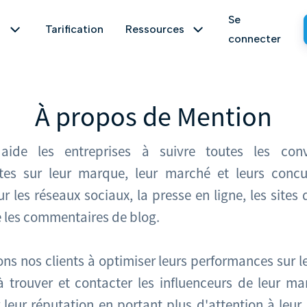
Se
Tarification
Ressources
connecter
À propos de Mention
Gestion de crise
Centre d’aide
aide les entreprises à suivre toutes les conv
réseaux sociaux et sur le web, et découvrez tout ce qu’il se
Gérez et atténuez les effets d’une
Explorez notre centre d’aide et
tes sur leur marque, leur marché et leurs concu
crise de marque en l'identifiant dès les
trouvez la réponses à vos questions
premiers frémissements et en
et enjeux.
ur les réseaux sociaux, la presse en ligne, les sites
en temps réel
Données historiques jusqu’à 2 ans
interagissant avec ceux qui la
 les commentaires de blog.
nourrissent.
Outils gratuits
ns nos clients à optimiser leurs performances sur l
Générateur de hashtags, de
te quel sujet et mesurez l’impact de vos actions.
Etudes de marché
biographies, de posts… Vous
à trouver et contacter les influenceurs de leur ma
e sentiment
Part de voix de votre marque
trouverez forcément l’outil dont vous
Identifiez les mouvements de votre
 leur réputation en portant plus d'attention à leur