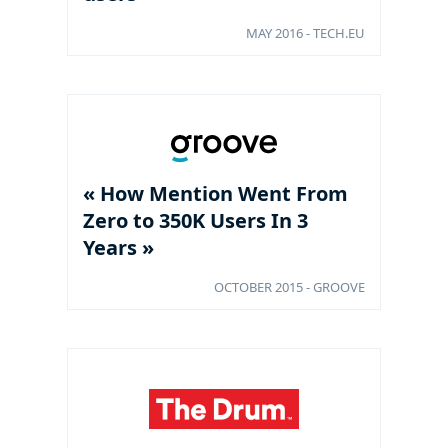
MAY 2016 - TECH.EU
« How Mention Went From
Zero to 350K Users In 3
Years »
OCTOBER 2015 - GROOVE