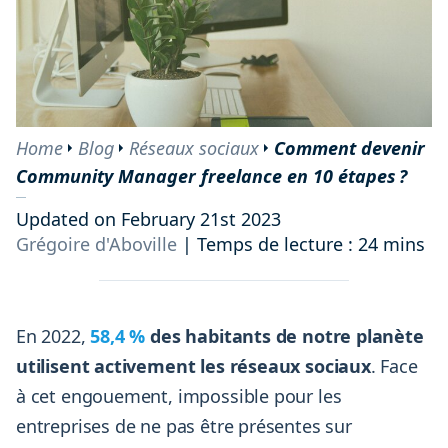
# 8 Onboarder ses premiers clients en tant que CM freelance
# 9 Organiser son planning de Community Manager
indépendant
# 10 Développer son activité de Social Media Manager
freelance
Home
Blog
Réseaux sociaux
Comment devenir
Devenir Community Manager freelance : le mot de la fin
Community Manager freelance en 10 étapes ?
Updated on February 21st 2023
Grégoire d'Aboville
|
Temps de lecture : 24 mins
En 2022,
58,4 %
des habitants de notre planète
utilisent activement les réseaux sociaux
. Face
à cet engouement, impossible pour les
entreprises de ne pas être présentes sur