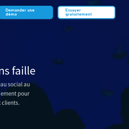
Demander une
Essayer
démo
gratuitement
Sources
Sources
s faille
eau social au
idement pour
clients.