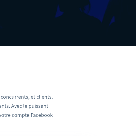
Et plus encore !
Et plus encore !
 concurrents, et clients.
nts. Avec le puissant
z votre compte Facebook