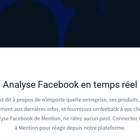
avez besoin.
marché et anticipez l'émergence de
nouvelles technologies, de
changements réglementaires ou de
comportements consommateurs.
 les réseaux sociaux, améliorez votre reach et votre
Gestion des réseaux
Planifiez et publiez du contenu sur
plusieurs réseaux sociaux et
intéragissez avec votre audience.
Analyse Facebook en temps réel
st dit à propos de n’importe quelle entreprise, ses produits,
ent aux dernières infos, et fournissez un feeback à vos clie
analyse Facebook de Mention, ne ratez aucun post. Connecte
à Mention pour réagir depuis notre plateforme.